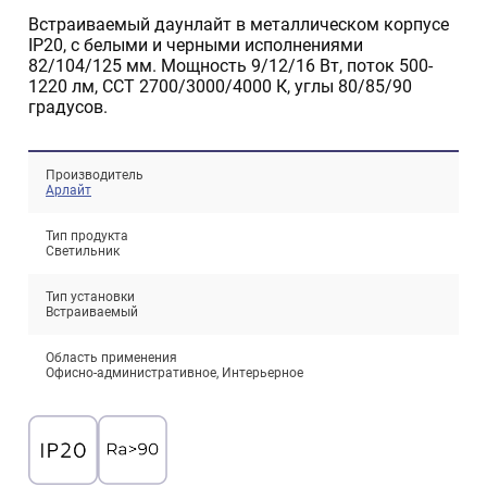
Встраиваемый даунлайт в металлическом корпусе
IP20, с белыми и черными исполнениями
82/104/125 мм. Мощность 9/12/16 Вт, поток 500-
1220 лм, CCT 2700/3000/4000 К, углы 80/85/90
градусов.
Производитель
Арлайт
Проектирование систем освещения
Тип продукта
+7 (495) 925-27-29
Тема сайта
Светильник
info@pallor.ru
Проектирование систем управления
Тип установки
Встраиваемый
Аудит
Область применения
Кастомизация оборудования/Индивидуальные
Офисно-административное, Интерьерное
светотехнические решения
Шеф-монтаж