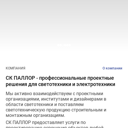
Проектирование систем освещения
+7 (495) 925-27-29
Тема сайта
КОМПАНИЯ
О компании
info@pallor.ru
Проектирование систем управления
СК ПАЛЛОР - профессиональные проектные
решения для светотехники и электротехники
Аудит
Мы активно взаимодействуем с проектными
Кастомизация оборудования/Индивидуальные
организациями, институтами и дизайнерами в
светотехнические решения
области светотехники и поставляем
Шеф-монтаж
светотехническую продукцию строительным и
монтажным организациям.
СК ПАЛЛОР предоставляет услуги по
проектированию освещения объектов любой