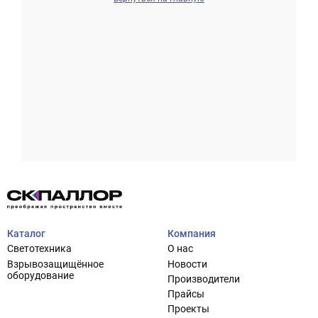
Проектирование систем освещения
+7 (495) 925-27-29
Тема сайта
info@pallor.ru
Проектирование систем управления
Аудит
Каталог
Компания
Кастомизация оборудования/Индивидуальные
Светотехника
О нас
светотехнические решения
Взрывозащищённое
Новости
Шеф-монтаж
оборудование
Производители
Прайсы
Проекты