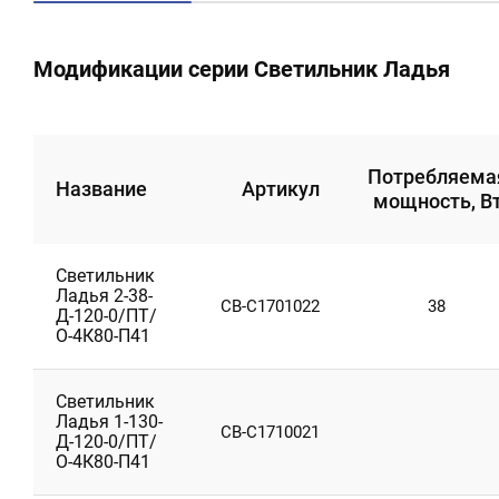
Модификации серии Светильник Ладья
Потребляема
Название
Артикул
мощность, В
Светильник
Ладья 2-38-
CB-C1701022
38
Д-120-0/ПТ/
О-4К80-П41
Светильник
Ладья 1-130-
CB-C1710021
Д-120-0/ПТ/
О-4К80-П41