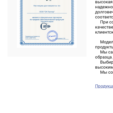
высокая
надежно
долговеч
соответ
При соз
качеств
клиентс
Модельн
продукт
Мы само
образца 
Выбирая
высоким
Мы созд
Продукц