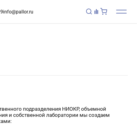
29
info@pallor.ru
твенного подразделения НИОКР, объемной
ания и собственной лаборатории мы создаем
ами: