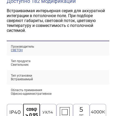
Доступно 182 модификации
Встраиваемая интерьерная серия для аккуратной
интеграции в потолочное поле. При подборе
сверяют габариты, световой поток, цветовую
температуру и совместимость с потолочной
системой.
Производитель
СВЕТОН
Проектирование систем освещения
+7 (495) 925-27-29
Тема сайта
Тип продукта
info@pallor.ru
Проектирование систем управления
Светильник
Тип установки
Аудит
Встраиваемый
Кастомизация оборудования/Индивидуальные
Область применения
светотехнические решения
Офисно-административное
Шеф-монтаж