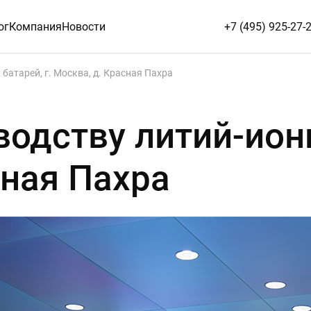
ог
Компания
Новости
+7 (495) 925-27-
батарей, г. Москва, д. Красная Пахра
водству литий-ионн
сная Пахра