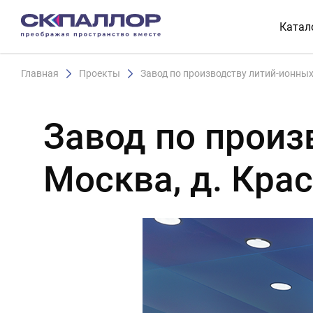
Катал
Главная
Проекты
Завод по производству литий-ионных 
Завод по произ
Москва, д. Кра