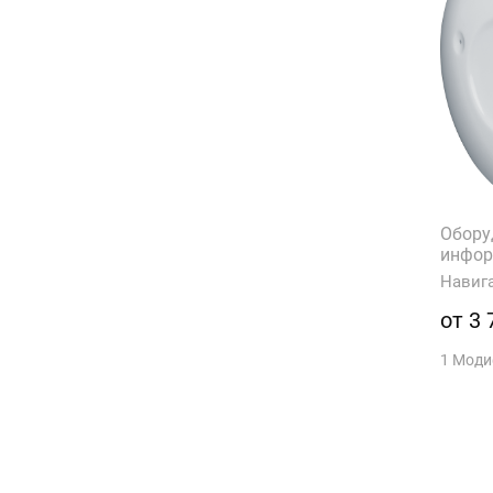
Обору
инфор
Навиг
от 3 
1 Мод