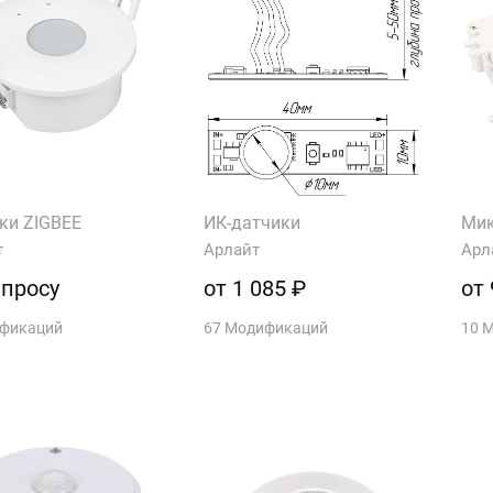
ки ZIGBEE
ИК-датчики
Мик
т
Арлайт
Арл
апросу
от 1 085 ₽
от 
ификаций
67 Модификаций
10 