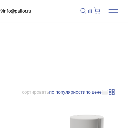
29
info@pallor.ru
сортировать
по популярности
по цене