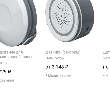
дование для
Датчики (сенсоры)
Дат
мационной шины
Навигатор
Sve
атор
от 3 148 ₽
по
729 ₽
3 Модификации
4 М
ификация