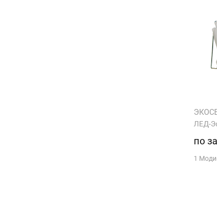
ЭКОС
ЛЕД-Э
по з
1 Мод