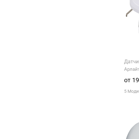
Датчи
Арлай
от 19
5 Мод