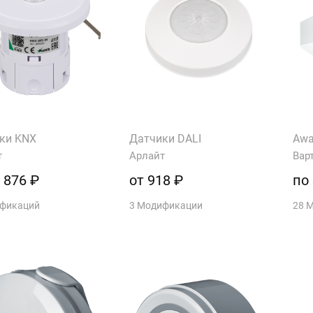
ки KNX
Датчики DALI
Awa
т
Арлайт
Вар
 876 ₽
от 918 ₽
по
ификаций
3 Модификации
28 