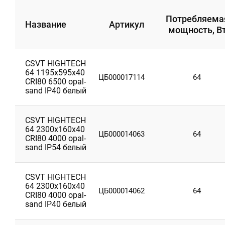
Потребляема
Название
Артикул
мощность, В
CSVT HIGHTECH
64 1195х595х40
ЦБ000017114
64
CRI80 6500 opal-
sand IP40 белый
CSVT HIGHTECH
64 2300х160х40
ЦБ000014063
64
CRI80 4000 opal-
sand IP54 белый
CSVT HIGHTECH
64 2300х160х40
ЦБ000014062
64
CRI80 4000 opal-
sand IP40 белый