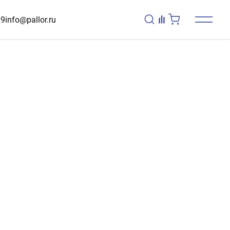
29
info@pallor.ru