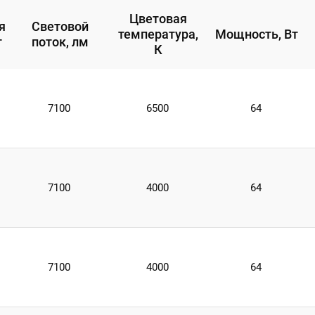
Цветовая
я
Световой
температура,
Мощность, Вт
т
поток, лм
К
7100
6500
64
7100
4000
64
7100
4000
64