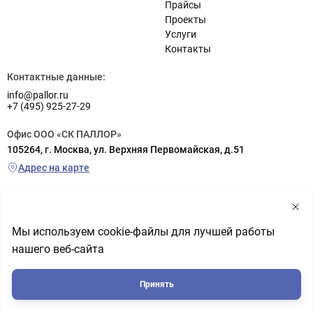
Прайсы
Проекты
Услуги
Контакты
Контактные данные:
info@pallor.ru
+7 (495) 925-27-29
Офис ООО «СК ПАЛЛОР»
105264, г. Москва, ул. Верхняя Первомайская, д.51
Адрес на карте
Склад ООО «СК ПАЛЛОР»
г. Реутов (заезд с шоссе Энтузиастов), ул. Транспортная, д.6а
территория РП «Металлопоставка», склад №5
Мы используем cookie-файлы для лучшей работы
Адрес на карте
нашего веб-сайта
Политика обработки персональных данных
Пользовательское соглашение
Принять
© 2004-2026 ООО «СК ПАЛЛОР»