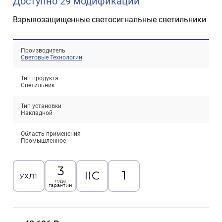
Доступно 29 модификаций
Взрывозащищенные светосигнальные светильники
Производитель
Световые Технологии
Тип продукта
Светильник
Проектирование систем освещения
Тип установки
+7 (495) 925-27-29
Накладной
Тема сайта
info@pallor.ru
Проектирование систем управления
Область применения
Промышленное
Аудит
Кастомизация оборудования/Индивидуальные
светотехнические решения
Шеф-монтаж