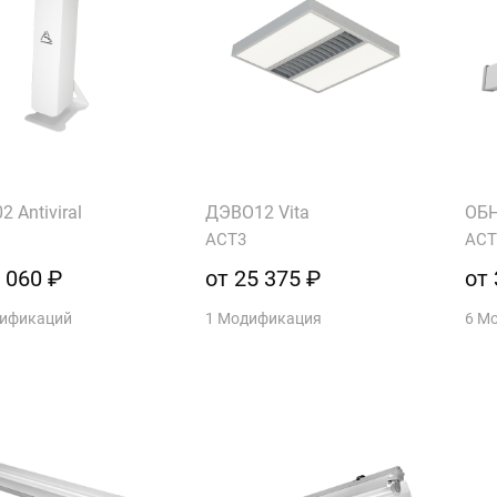
 Antiviral
ДЭВО12 Vita
ОБН
АСТ3
АСТ
 060 ₽
от 25 375 ₽
от 
дификаций
1 Модификация
6 М