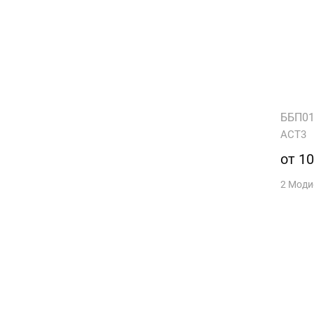
ББП01
АСТ3
от 10
2 Мод