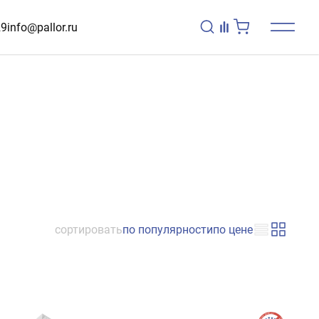
29
info@pallor.ru
сортировать
по популярности
по цене