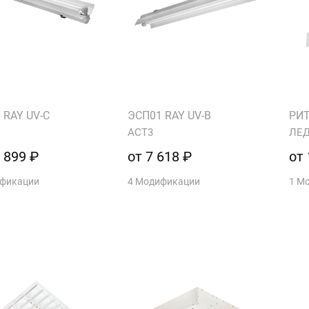
 RAY UV-C
ЭСП01 RAY UV-B
РИ
АСТ3
ЛЕД
 899 ₽
от 7 618 ₽
от 
ификации
4 Модификации
1 М