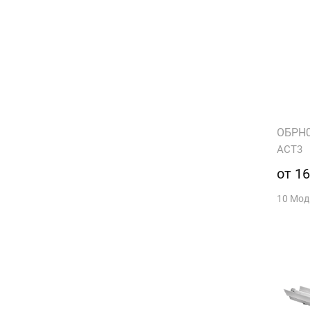
ОБРН02
АСТ3
от 16
10 Мо