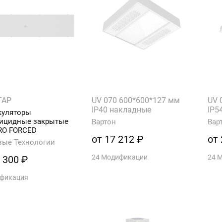
ТАР
UV 070 600*600*127 мм
UV 
IP40 накладные
IP5
куляторы
рицидные закрытые
Вартон
Вар
RO FORCED
от 17 212 ₽
от 
вые Технологии
24 Модификации
24 
 300 ₽
ификация