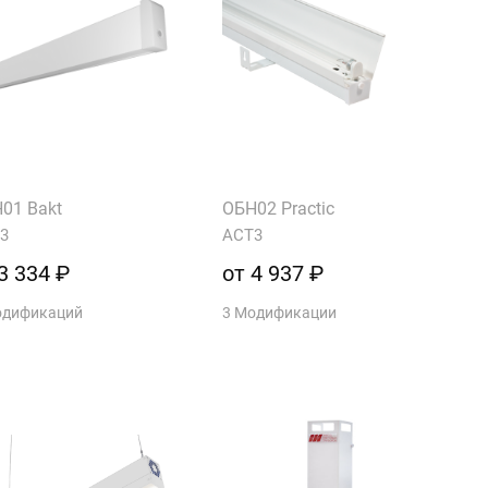
01 Bakt
ОБН02 Practic
3
АСТ3
3 334 ₽
от 4 937 ₽
одификаций
3 Модификации