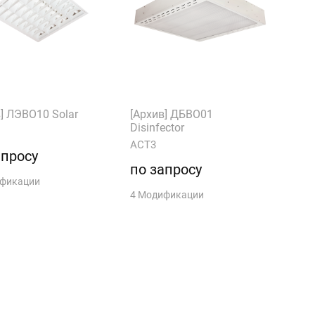
] ЛЭВО10 Solar
[Архив] ДБВО01
Disinfector
АСТ3
апросу
по запросу
ификации
4 Модификации