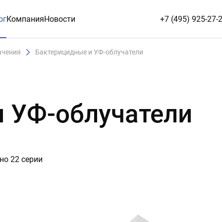
ог
Компания
Новости
+7 (495) 925-27-
ачения
Бактерицидные и УФ-облучатели
 УФ-облучатели
но 22 серии