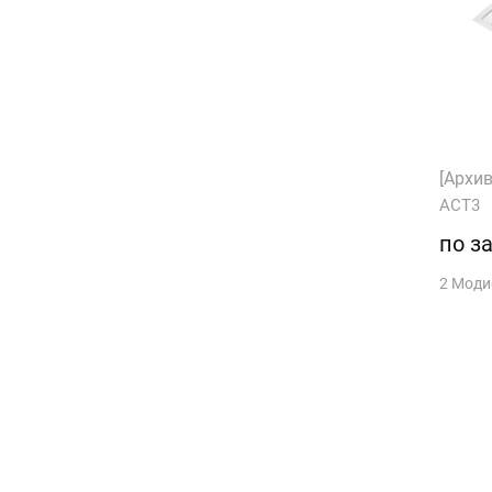
[Архив
АСТ3
по з
2 Мод