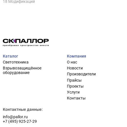
18 Модификаций
Каталог
Компания
Проектирование систем освещения
Светотехника
О нас
+7 (495) 925-27-29
Тема сайта
Взрывозащищённое
Новости
info@pallor.ru
Проектирование систем управления
оборудование
Производители
Прайсы
Аудит
Проекты
Услуги
Кастомизация оборудования/Индивидуальные
Контакты
светотехнические решения
Шеф-монтаж
Контактные данные:
info@pallor.ru
+7 (495) 925-27-29