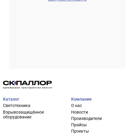
Проектирование систем освещения
+7 (495) 925-27-29
Тема сайта
info@pallor.ru
Проектирование систем управления
Аудит
Каталог
Компания
Кастомизация оборудования/Индивидуальные
Светотехника
О нас
светотехнические решения
Взрывозащищённое
Новости
Шеф-монтаж
оборудование
Производители
Прайсы
Проекты