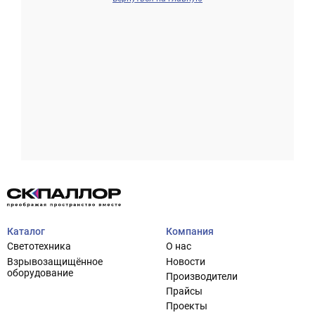
Проектирование систем освещения
+7 (495) 925-27-29
Тема сайта
info@pallor.ru
Проектирование систем управления
Аудит
Каталог
Компания
Кастомизация оборудования/Индивидуальные
Светотехника
О нас
светотехнические решения
Взрывозащищённое
Новости
Шеф-монтаж
оборудование
Производители
Прайсы
Проекты