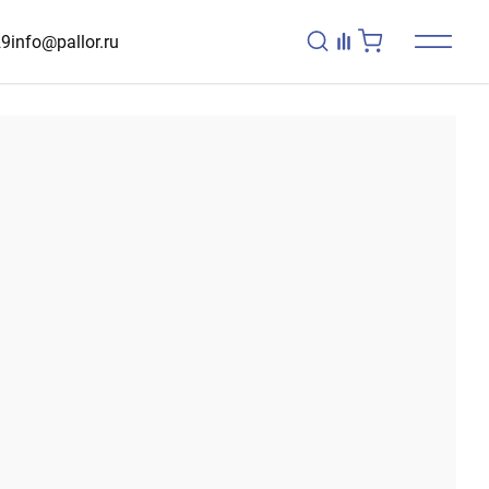
29
info@pallor.ru