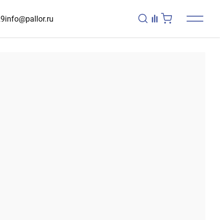
29
info@pallor.ru