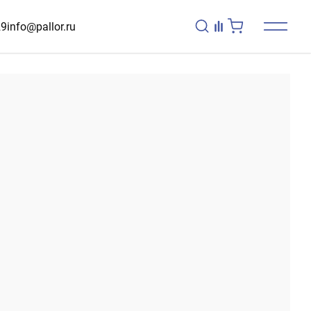
29
info@pallor.ru