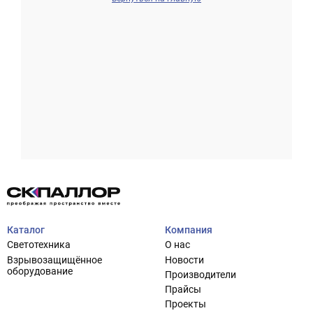
Проектирование систем освещения
+7 (495) 925-27-29
Тема сайта
info@pallor.ru
Проектирование систем управления
Аудит
Каталог
Компания
Кастомизация оборудования/Индивидуальные
Светотехника
О нас
светотехнические решения
Взрывозащищённое
Новости
Шеф-монтаж
оборудование
Производители
Прайсы
Проекты