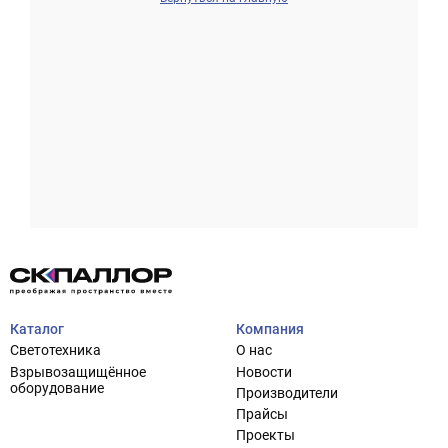
Проектирование систем освещения
+7 (495) 925-27-29
Тема сайта
info@pallor.ru
Проектирование систем управления
Аудит
Каталог
Компания
Кастомизация оборудования/Индивидуальные
Светотехника
О нас
светотехнические решения
Взрывозащищённое
Новости
Шеф-монтаж
оборудование
Производители
Прайсы
Проекты