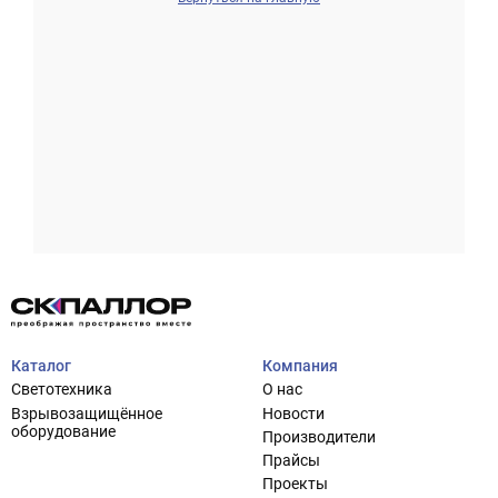
Проектирование систем освещения
+7 (495) 925-27-29
Тема сайта
info@pallor.ru
Проектирование систем управления
Аудит
Каталог
Компания
Кастомизация оборудования/Индивидуальные
Светотехника
О нас
светотехнические решения
Взрывозащищённое
Новости
Шеф-монтаж
оборудование
Производители
Прайсы
Проекты