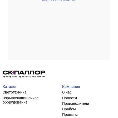
Проектирование систем освещения
+7 (495) 925-27-29
Тема сайта
info@pallor.ru
Проектирование систем управления
Аудит
Каталог
Компания
Кастомизация оборудования/Индивидуальные
Светотехника
О нас
светотехнические решения
Взрывозащищённое
Новости
Шеф-монтаж
оборудование
Производители
Прайсы
Проекты