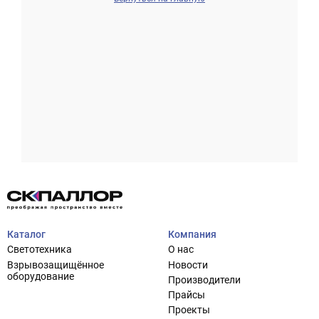
Проектирование систем освещения
+7 (495) 925-27-29
Тема сайта
info@pallor.ru
Проектирование систем управления
Аудит
Каталог
Компания
Кастомизация оборудования/Индивидуальные
Светотехника
О нас
светотехнические решения
Взрывозащищённое
Новости
Шеф-монтаж
оборудование
Производители
Прайсы
Проекты