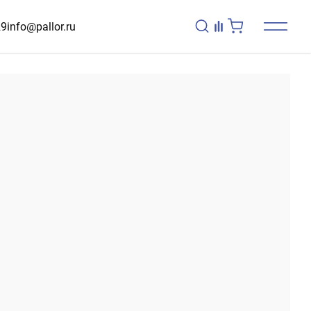
29
info@pallor.ru