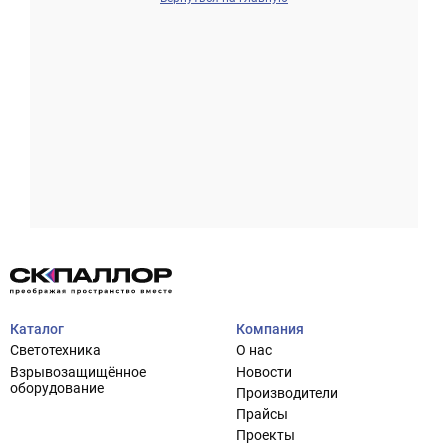
Проектирование систем освещения
+7 (495) 925-27-29
Тема сайта
info@pallor.ru
Проектирование систем управления
Аудит
Каталог
Компания
Кастомизация оборудования/Индивидуальные
Светотехника
О нас
светотехнические решения
Взрывозащищённое
Новости
Шеф-монтаж
оборудование
Производители
Прайсы
Проекты