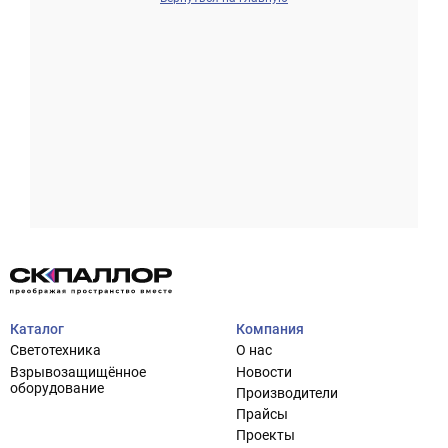
Проектирование систем освещения
+7 (495) 925-27-29
Тема сайта
info@pallor.ru
Проектирование систем управления
Аудит
Каталог
Компания
Кастомизация оборудования/Индивидуальные
Светотехника
О нас
светотехнические решения
Взрывозащищённое
Новости
Шеф-монтаж
оборудование
Производители
Прайсы
Проекты