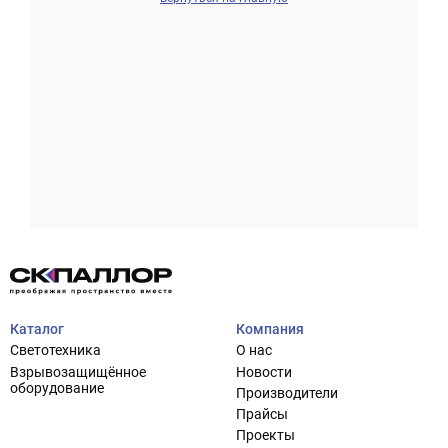
Проектирование систем освещения
+7 (495) 925-27-29
Тема сайта
info@pallor.ru
Проектирование систем управления
Аудит
Каталог
Компания
Кастомизация оборудования/Индивидуальные
Светотехника
О нас
светотехнические решения
Взрывозащищённое
Новости
Шеф-монтаж
оборудование
Производители
Прайсы
Проекты