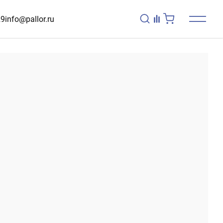
29
info@pallor.ru