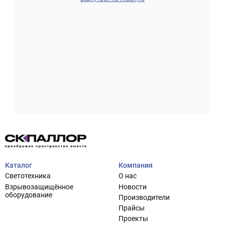
Проектирование систем освещения
+7 (495) 925-27-29
Тема сайта
info@pallor.ru
Проектирование систем управления
Аудит
Каталог
Компания
Кастомизация оборудования/Индивидуальные
Светотехника
О нас
светотехнические решения
Взрывозащищённое
Новости
Шеф-монтаж
оборудование
Производители
Прайсы
Проекты