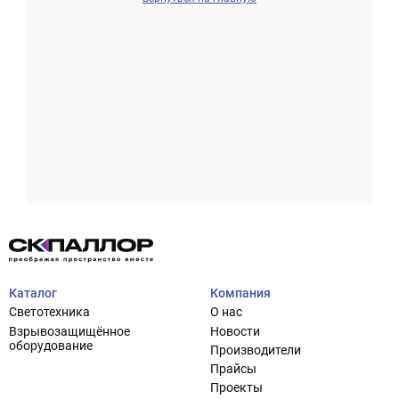
Проектирование систем освещения
+7 (495) 925-27-29
Тема сайта
info@pallor.ru
Проектирование систем управления
Аудит
Каталог
Компания
Кастомизация оборудования/Индивидуальные
Светотехника
О нас
светотехнические решения
Взрывозащищённое
Новости
Шеф-монтаж
оборудование
Производители
Прайсы
Проекты