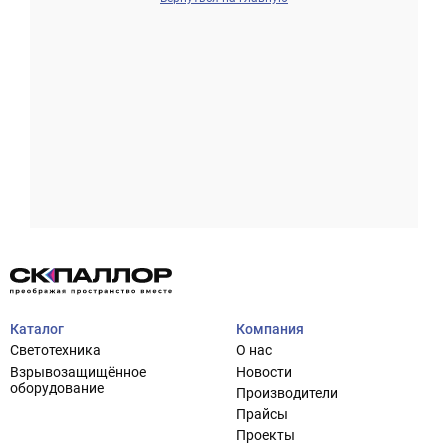
Проектирование систем освещения
+7 (495) 925-27-29
Тема сайта
info@pallor.ru
Проектирование систем управления
Аудит
Каталог
Компания
Кастомизация оборудования/Индивидуальные
Светотехника
О нас
светотехнические решения
Взрывозащищённое
Новости
Шеф-монтаж
оборудование
Производители
Прайсы
Проекты