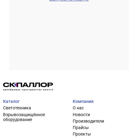
Проектирование систем освещения
+7 (495) 925-27-29
Тема сайта
info@pallor.ru
Проектирование систем управления
Аудит
Каталог
Компания
Кастомизация оборудования/Индивидуальные
Светотехника
О нас
светотехнические решения
Взрывозащищённое
Новости
Шеф-монтаж
оборудование
Производители
Прайсы
Проекты