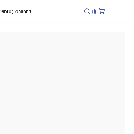
29
info@pallor.ru