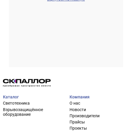
Проектирование систем освещения
+7 (495) 925-27-29
Тема сайта
info@pallor.ru
Проектирование систем управления
Аудит
Каталог
Компания
Кастомизация оборудования/Индивидуальные
Светотехника
О нас
светотехнические решения
Взрывозащищённое
Новости
Шеф-монтаж
оборудование
Производители
Прайсы
Проекты