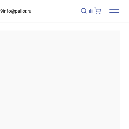
29
info@pallor.ru