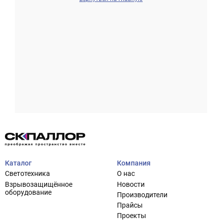
Проектирование систем освещения
+7 (495) 925-27-29
Тема сайта
info@pallor.ru
Проектирование систем управления
Аудит
Каталог
Компания
Кастомизация оборудования/Индивидуальные
Светотехника
О нас
светотехнические решения
Взрывозащищённое
Новости
Шеф-монтаж
оборудование
Производители
Прайсы
Проекты