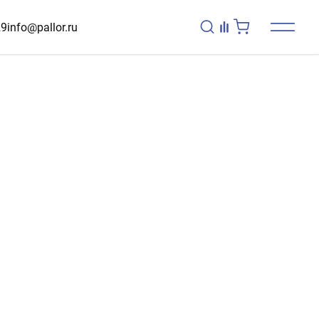
29
info@pallor.ru