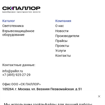
Каталог
Компания
Светотехника
О нас
Взрывозащищённое
Новости
оборудование
Производители
Прайсы
Проекты
Проектирование систем освещения
Услуги
+7 (495) 925-27-29
Тема сайта
Контакты
info@pallor.ru
Проектирование систем управления
Контактные данные:
Аудит
info@pallor.ru
+7 (495) 925-27-29
Кастомизация оборудования/Индивидуальные
светотехнические решения
Офис ООО «СК ПАЛЛОР»
105264, г. Москва, ул. Верхняя Первомайская, д.51
Шеф-монтаж
Адрес на карте
Мы используем cookie-файлы для лучшей работы
Склад ООО «СК ПАЛЛОР»