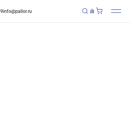
29
info@pallor.ru