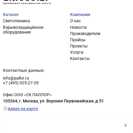
Каталог
Компания
Светотехника
О нас
Взрывозащищённое
Новости
оборудование
Производители
Прайсы
Проекты
Услуги
Контакты
Контактные данные:
info@pallor.ru
+7 (495) 925-27-29
Офис ООО «СК ПАЛЛОР»
105264, г. Москва, ул. Верхняя Первомайская, д.51
Адрес на карте
Склад ООО «СК ПАЛЛОР»
г. Реутов (заезд с шоссе Энтузиастов), ул. Транспортная, д.6а
территория РП «Металлопоставка», склад №5