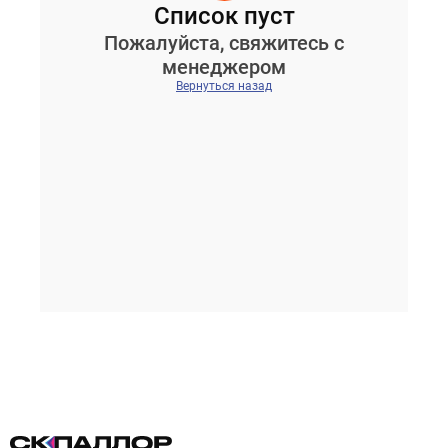
Список пуст
Пожалуйста, свяжитесь с
менеджером
Вернуться назад
Проектирование систем освещения
+7 (495) 925-27-29
Тема сайта
info@pallor.ru
Проектирование систем управления
Аудит
Кастомизация оборудования/Индивидуальные
светотехнические решения
Шеф-монтаж