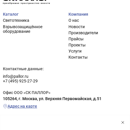
Каталог
Компания
Светотехника
О нас
Взрывозащищённое
Новости
оборудование
Производители
Прайсы
Проекты
Услуги
Контакты
Контактные данные:
info@pallor.ru
+7 (495) 925-27-29
Офис ООО «СК ПАЛЛОР»
105264, г. Москва, ул. Верхняя Первомайская, д.51
Адрес на карте
Склад ООО «СК ПАЛЛОР»
г. Реутов (заезд с шоссе Энтузиастов), ул. Транспортная, д.6а
территория РП «Металлопоставка», склад №5