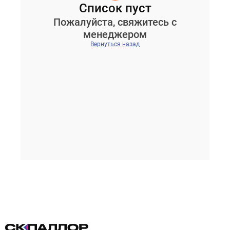
Список пуст
Пожалуйста, свяжитесь с
менеджером
Вернуться назад
Проектирование систем освещения
+7 (495) 925-27-29
Тема сайта
info@pallor.ru
Проектирование систем управления
Аудит
Кастомизация оборудования/Индивидуальные
светотехнические решения
Шеф-монтаж