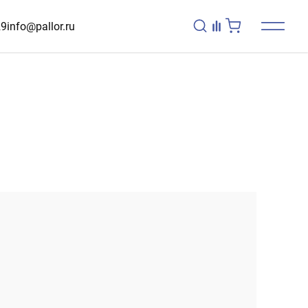
29
info@pallor.ru