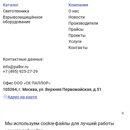
Каталог
Компания
Светотехника
О нас
Взрывозащищённое
Новости
оборудование
Производители
Прайсы
Проекты
Услуги
Контакты
Контактные данные:
info@pallor.ru
+7 (495) 925-27-29
Офис ООО «СК ПАЛЛОР»
105264, г. Москва, ул. Верхняя Первомайская, д.51
Адрес на карте
Склад ООО «СК ПАЛЛОР»
г. Реутов (заезд с шоссе Энтузиастов), ул. Транспортная, д.6а
территория РП «Металлопоставка», склад №5
Мы используем cookie-файлы для лучшей работы
Адрес на карте