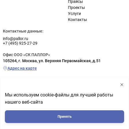
Прайсы
Проекты
Услуги
Контакты
Контактные данные:
info@pallor.ru
+7 (495) 925-27-29
Офис ООО «СК ПАЛЛОР»
105264, г. Москва, ул. Верхняя Первомайская, д.51
Адрес на карте
Склад ООО «СК ПАЛЛОР»
г. Реутов (заезд с шоссе Энтузиастов), ул. Транспортная, д.6а
территория РП «Металлопоставка», склад №5
Мы используем cookie-файлы для лучшей работы
Адрес на карте
нашего веб-сайта
Политика обработки персональных данных
Пользовательское соглашение
Принять
© 2004-2026 ООО «СК ПАЛЛОР»