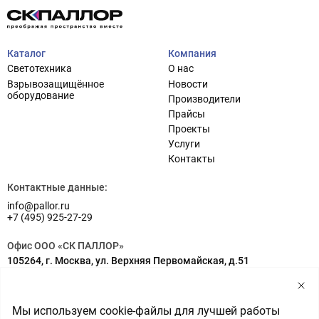
Каталог
Компания
Светотехника
О нас
Взрывозащищённое
Новости
оборудование
Производители
Прайсы
Проекты
Услуги
Проектирование систем освещения
+7 (495) 925-27-29
Контакты
Тема сайта
info@pallor.ru
Проектирование систем управления
Контактные данные:
info@pallor.ru
Аудит
+7 (495) 925-27-29
Кастомизация оборудования/Индивидуальные
Офис ООО «СК ПАЛЛОР»
светотехнические решения
105264, г. Москва, ул. Верхняя Первомайская, д.51
Шеф-монтаж
Адрес на карте
Склад ООО «СК ПАЛЛОР»
Мы используем cookie-файлы для лучшей работы