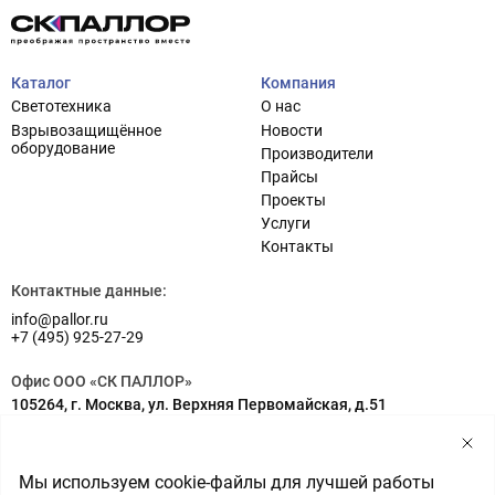
Каталог
Компания
Светотехника
О нас
Взрывозащищённое
Новости
оборудование
Производители
Прайсы
Проекты
Услуги
Проектирование систем освещения
+7 (495) 925-27-29
Контакты
Тема сайта
info@pallor.ru
Проектирование систем управления
Контактные данные:
info@pallor.ru
Аудит
+7 (495) 925-27-29
Кастомизация оборудования/Индивидуальные
Офис ООО «СК ПАЛЛОР»
светотехнические решения
105264, г. Москва, ул. Верхняя Первомайская, д.51
Шеф-монтаж
Адрес на карте
Склад ООО «СК ПАЛЛОР»
Мы используем cookie-файлы для лучшей работы