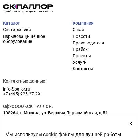
Каталог
Компания
Светотехника
О нас
Взрывозащищённое
Новости
оборудование
Производители
Прайсы
Проекты
Услуги
Проектирование систем освещения
+7 (495) 925-27-29
Контакты
Тема сайта
info@pallor.ru
Проектирование систем управления
Контактные данные:
info@pallor.ru
Аудит
+7 (495) 925-27-29
Кастомизация оборудования/Индивидуальные
Офис ООО «СК ПАЛЛОР»
светотехнические решения
105264, г. Москва, ул. Верхняя Первомайская, д.51
Шеф-монтаж
Адрес на карте
Склад ООО «СК ПАЛЛОР»
Мы используем cookie-файлы для лучшей работы