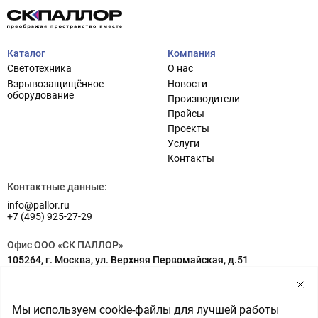
Каталог
Компания
Светотехника
О нас
Взрывозащищённое
Новости
оборудование
Производители
Прайсы
Проекты
Услуги
Проектирование систем освещения
+7 (495) 925-27-29
Контакты
Тема сайта
info@pallor.ru
Проектирование систем управления
Контактные данные:
info@pallor.ru
Аудит
+7 (495) 925-27-29
Кастомизация оборудования/Индивидуальные
Офис ООО «СК ПАЛЛОР»
светотехнические решения
105264, г. Москва, ул. Верхняя Первомайская, д.51
Шеф-монтаж
Адрес на карте
Склад ООО «СК ПАЛЛОР»
Мы используем cookie-файлы для лучшей работы