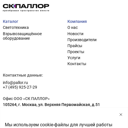
Каталог
Компания
Светотехника
О нас
Взрывозащищённое
Новости
оборудование
Производители
Прайсы
Проекты
Услуги
Проектирование систем освещения
+7 (495) 925-27-29
Контакты
Тема сайта
info@pallor.ru
Проектирование систем управления
Контактные данные:
info@pallor.ru
Аудит
+7 (495) 925-27-29
Кастомизация оборудования/Индивидуальные
Офис ООО «СК ПАЛЛОР»
светотехнические решения
105264, г. Москва, ул. Верхняя Первомайская, д.51
Шеф-монтаж
Адрес на карте
Склад ООО «СК ПАЛЛОР»
Мы используем cookie-файлы для лучшей работы