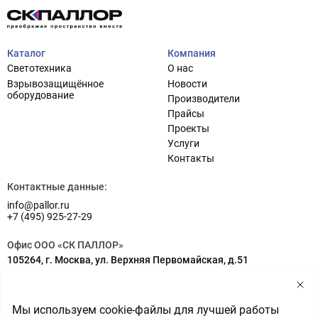
Каталог
Компания
Светотехника
О нас
Взрывозащищённое
Новости
оборудование
Производители
Прайсы
Проекты
Услуги
Проектирование систем освещения
+7 (495) 925-27-29
Контакты
Тема сайта
info@pallor.ru
Проектирование систем управления
Контактные данные:
info@pallor.ru
Аудит
+7 (495) 925-27-29
Кастомизация оборудования/Индивидуальные
Офис ООО «СК ПАЛЛОР»
светотехнические решения
105264, г. Москва, ул. Верхняя Первомайская, д.51
Шеф-монтаж
Адрес на карте
Склад ООО «СК ПАЛЛОР»
Мы используем cookie-файлы для лучшей работы