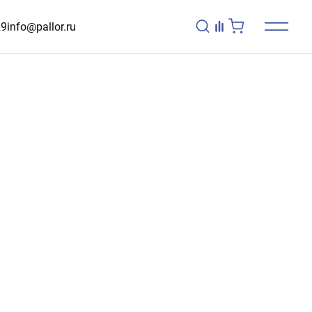
29
info@pallor.ru